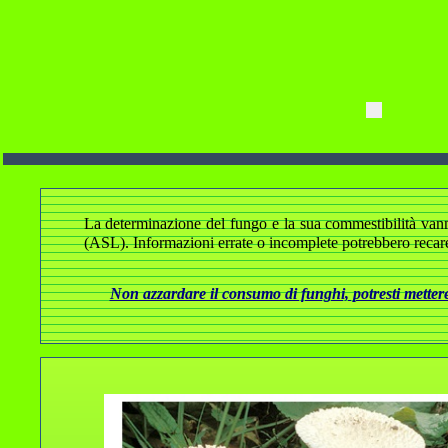
La determinazione del fungo e la sua commestibilità vanno a
(ASL). Informazioni errate o incomplete potrebbero recare
Non azzardare il consumo di funghi, potresti mettere 