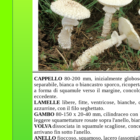
CAPPELLO
80-200 mm, inizialmente globoso
separabile, bianca o biancastro sporco, ricoper
a forma di squamule verso il margine, concolo
eccedente.
LAMELLE
libere, fitte, ventricose, bianche
azzurrine, con il filo seghettato.
GAMBO
80-150 x 20-40 mm, cilindraceo con b
leggere squamettature rosate sopra l'anello, bian
VOLVA
dissociata in squamule scagliose, conce
arrivano fin sotto l'anello.
ANELLO
fioccoso, squamoso, lacero (assomigli