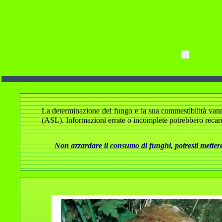
La determinazione del fungo e la sua commestibilità vanno a
(ASL). Informazioni errate o incomplete potrebbero recare
Non azzardare il consumo di funghi, potresti mettere 