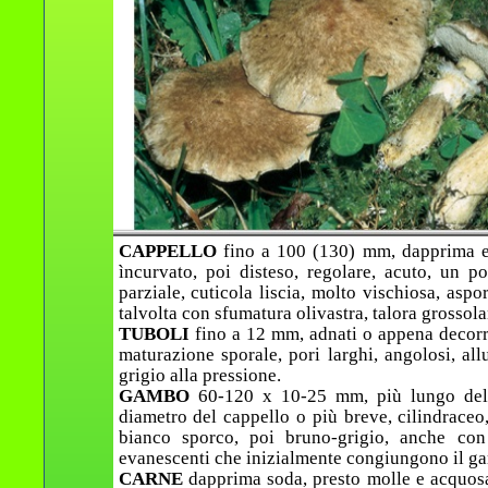
CAPPELLO
fino a 100 (130) mm, dapprima em
ìncurvato, poi disteso, regolare, acuto, un p
parziale, cuticola liscia, molto vischiosa, aspo
talvolta con sfumatura olivastra, talora grosso
TUBOLI
fino a 12 mm, adnati o appena decorre
maturazione sporale, pori larghi, angolosi, all
grigio alla pressione.
GAMBO
60-120 x 10-25 mm, più lungo del 
diametro del cappello o più breve, cilindraceo,
bianco sporco, poi bruno-grigio, anche con 
evanescenti che inizialmente congiungono il gam
CARNE
dapprima soda, presto molle e acquosa