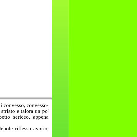
i convesso, convesso-
striato e talora un po'
etto sericeo, appena
debole riflesso avorio,