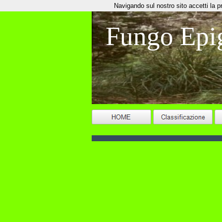
Navigando sul nostro sito accetti la priv
Fungo Epi