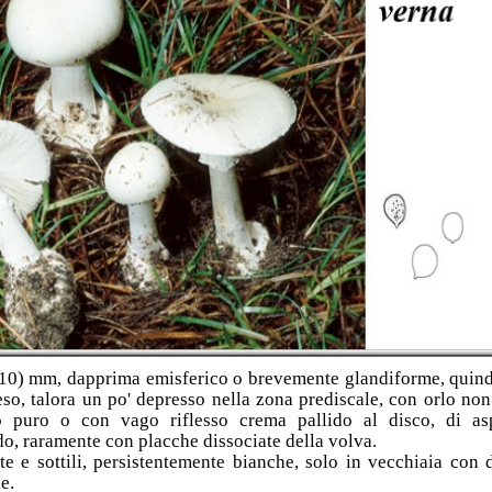
10) mm, dapprima emisferico o brevemente glandiforme, quind
eso, talora un po' depresso nella zona prediscale, con orlo non 
o puro o con vago riflesso crema pallido al disco, di asp
do, raramente con placche dissociate della volva.
itte e sottili, persistentemente bianche, solo in vecchiaia con 
e.