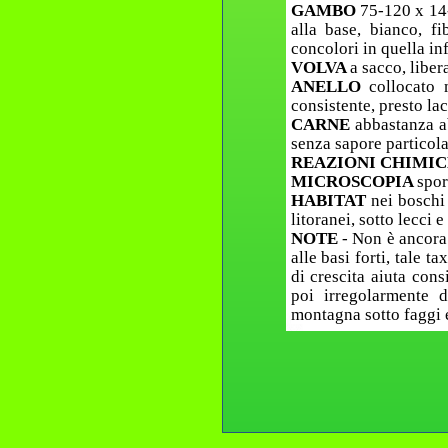
GAMBO
75-120 x 14-
alla base, bianco, fi
concolori in quella inf
VOLVA
a sacco, liber
ANELLO
collocato 
consistente, presto lac
CARNE
abbastanza a
senza sapore particola
REAZIONI CHIMI
MICROSCOPIA
spor
HABITAT
nei boschi
litoranei, sotto lecci e
NOTE
- Non è ancora
alle basi forti, tale 
di crescita aiuta con
poi irregolarmente 
montagna sotto faggi e