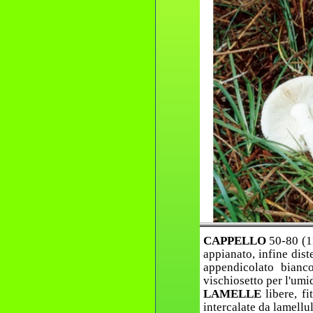
CAPPELLO
50-80 (1
appianato, infine dist
appendicolato bianc
vischiosetto per l'umi
LAMELLE
libere, f
intercalate da lamellul