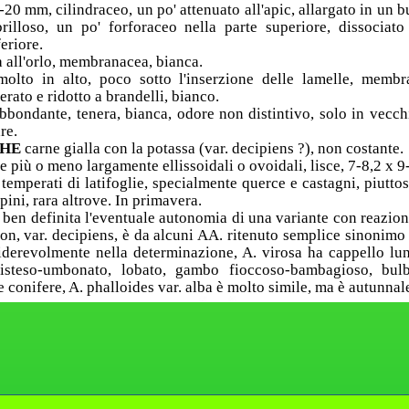
20 mm, cilindraceo, un po' attenuato all'apic, allargato in un b
brilloso, un po' forforaceo nella parte superiore, dissociat
eriore.
a all'orlo, membranacea, bianca.
molto in alto, poco sotto l'inserzione delle lamelle, membr
erato e ridotto a brandelli, bianco.
bbondante, tenera, bianca, odore non distintivo, solo in vecch
re.
CHE
carne gialla con la potassa (var. decipiens ?), non costante.
e più o meno largamente ellissoidali o ovoidali, lisce, 7-8,2 x 9
 temperati di latifoglie, specialmente querce e castagni, piutto
 pini, rara altrove. In primavera.
 ben definita l'eventuale autonomia di una variante con reazio
taxon, var. decipiens, è da alcuni AA. ritenuto semplice sinonimo
siderevolmente nella determinazione, A. virosa ha cappello l
disteso-umbonato, lobato, gambo fioccoso-bambagioso, bul
 conifere, A. phalloides var. alba è molto simile, ma è autunnal