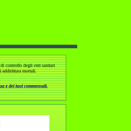
i controllo degli enti sanitari
addirittura mortali.
tua e dei tuoi commensali.