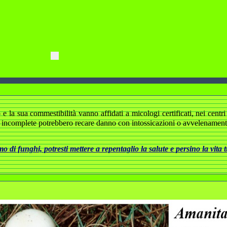
 la sua commestibilità vanno affidati a micologi certificati, nei centri d
 incomplete potrebbero recare danno con intossicazioni o avvelenamenti 
 di funghi, potresti mettere a repentaglio la salute e persino la vita 