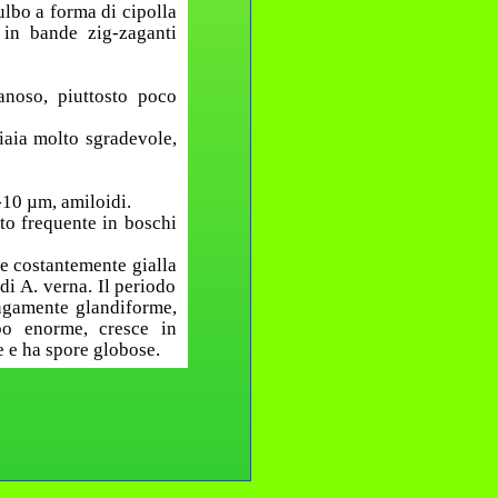
ulbo a forma di cipolla
o in bande zig-zaganti
anoso, piuttosto poco
iaia molto sgradevole,
-10 µm, amiloidi.
sto frequente in boschi
ne costantemente gialla
 di A. verna. Il periodo
ungamente glandiforme,
bo enorme, cresce in
e e ha spore globose.