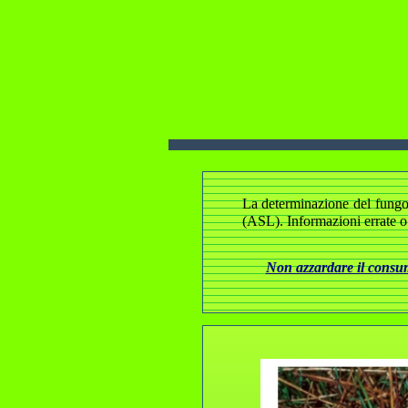
La determinazione del fungo e
(ASL). Informazioni errate o
Non azzardare il consumo