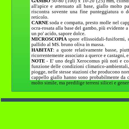
GAMBO
50-80 (100) x 10-20 (25) mm, cilindr
all'apice e attenuato all base, giallo molto p
riscontra sovente una fine punteggiatura o d
reticolo.
CARNE
soda e compatta, presto molle nel capp
ocra-rosata alla base del gambo, più evidente a
un po' acido, sapore dolce.
MICROSCOPIA
spore ellissoidali-fusiformi,
pallido al MS. bruno oliva in massa.
HABITAT
: a quote relativamente basse, piutt
ricorrentemente associato a querce e castagni, 
NOTE
- E' uno degli Xerocomus più noti e com
funzione delle condizioni climatico-ambientali
piogge, nelle stesse stazioni che producono nor
cappello giallo hanno sono probabilmente da con
molto simile, ma predilige terreni silicei e gene