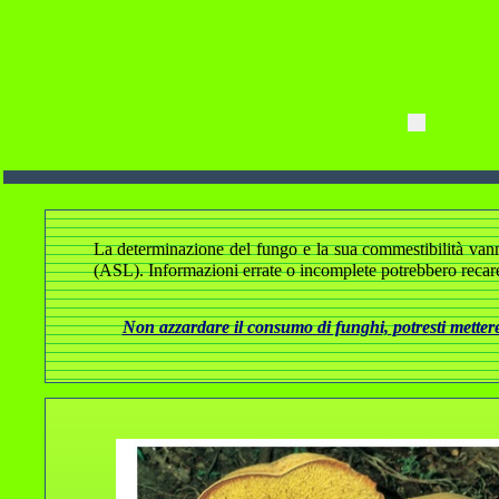
La determinazione del fungo e la sua commestibilità vanno a
(ASL). Informazioni errate o incomplete potrebbero recare
Non azzardare il consumo di funghi, potresti mettere 