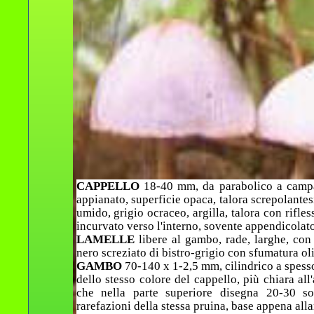
CAPPELLO
18-40 mm, da parabolico a campa
appianato, superficie opaca, talora screpolantesi
umido, grigio ocraceo, argilla, talora con rifle
incurvato verso l'interno, sovente appendicolato 
LAMELLE
libere al gambo, rade, larghe, con
nero screziato di bistro-grigio con sfumatura oli
GAMBO
70-140 x 1-2,5 mm, cilindrico a spessor
dello stesso colore del cappello, più chiara all
che nella parte superiore disegna 20-30 sot
rarefazioni della stessa pruina, base appena alla