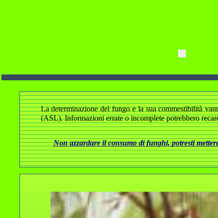
La determinazione del fungo e la sua commestibilità vanno a
(ASL). Informazioni errate o incomplete potrebbero recare
Non azzardare il consumo di funghi, potresti mettere 