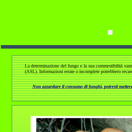
La determinazione del fungo e la sua commestibilità vanno a
(ASL). Informazioni errate o incomplete potrebbero recare
Non azzardare il consumo di funghi, potresti mettere 