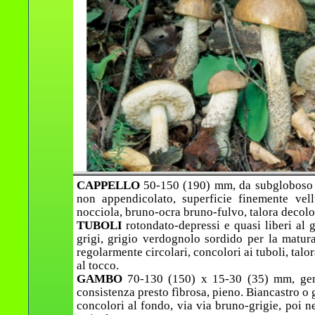
CAPPELLO
50-150 (190) mm, da subgloboso a
non appendicolato, superficie finemente vel
nocciola, bruno-ocra bruno-fulvo, talora decolo
TUBOLI
rotondato-depressi e quasi liberi al 
grigi, grigio verdognolo sordido per la maturaz
regolarmente circolari, concolori ai tuboli, talo
al tocco.
GAMBO
70-130 (150) x 15-30 (35) mm, gene
consistenza presto fìbrosa, pieno. Biancastro o 
concolori al fondo, via via bruno-grigie, poi n