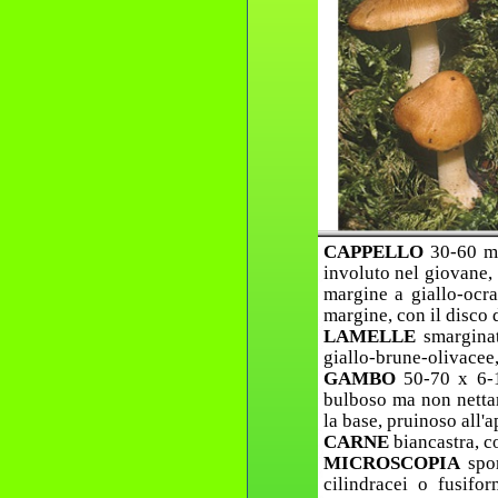
CAPPELLO
30-60 m
involuto nel giovane, 
margine a giallo-ocra
margine, con il disco 
LAMELLE
smargina
giallo-brune-olivacee, 
GAMBO
50-70 x 6-1
bulboso ma non nettam
la base, pruinoso all'a
CARNE
biancastra, c
MICROSCOPIA
spo
cilindracei o fusiform