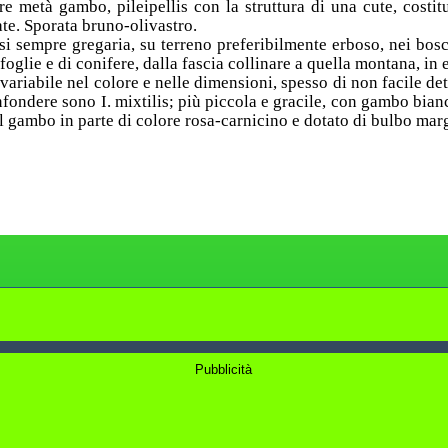
re metà gambo, pileipellis con la struttura di una cute, costi
ate. Sporata bruno-olivastro.
si sempre gregaria, su terreno preferibilmente erboso, nei bosc
ifoglie e di conifere, dalla fascia collinare a quella montana, in 
variabile nel colore e nelle dimensioni, spesso di non facile de
nfondere sono I. mixtilis; più piccola e gracile, con gambo bia
 il gambo in parte di colore rosa-carnicino e dotato di bulbo mar
Pubblicità