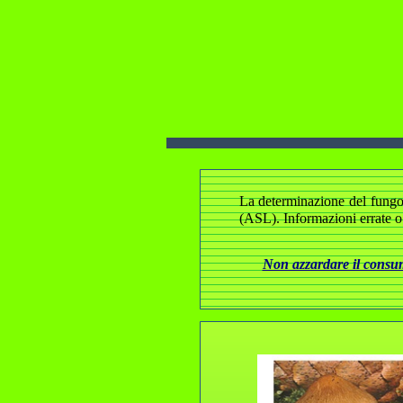
La determinazione del fungo e
(ASL). Informazioni errate o
Non azzardare il consumo