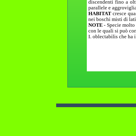
discendenti fino a olt
parallele e aggrovigli
HABITAT
cresce qua
nei boschi misti di lat
NOTE
- Specie molto 
con le quali si può co
I. oblectabilis che ha