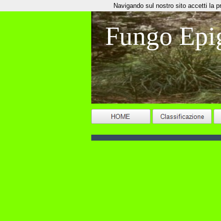
Navigando sul nostro sito accetti la priv
Fungo Epi