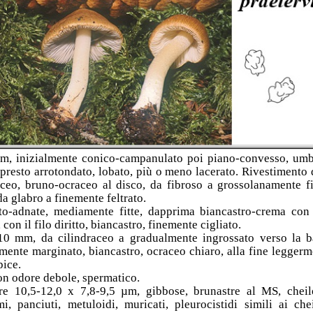
m, inizialmente conico-campanulato poi piano-convesso, umb
presto arrotondato, lobato, più o meno lacerato. Rivestimento 
ceo, bruno-ocraceo al disco, da fibroso a grossolanamente f
da glabro a finemente feltrato.
to-adnate, mediamente fitte, dapprima biancastro-crema con 
con il filo diritto, biancastro, finemente cigliato.
0 mm, da cilindraceo a gradualmente ingrossato verso la ba
ente marginato, biancastro, ocraceo chiaro, alla fine legger
pice.
on odore debole, spermatico.
re 10,5-12,0 x 7,8-9,5 µm, gibbose, brunastre al MS, cheilo
i, panciuti, metuloidi, muricati, pleurocistidi simili ai chei