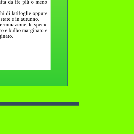
tuita da ife più o meno
hi di latifoglie oppure
estate e in autunno.
terminazione, le specie
nco e bulbo marginato e
ginato.