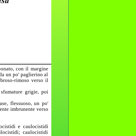
onato, con il margine
da un po' paglierino al
ibroso-rimoso verso il
sfumature grigie, poi
se, flessuoso, un po'
mente imbrunente verso
cistidi e caulocistidi
locistidi; caulocistidi