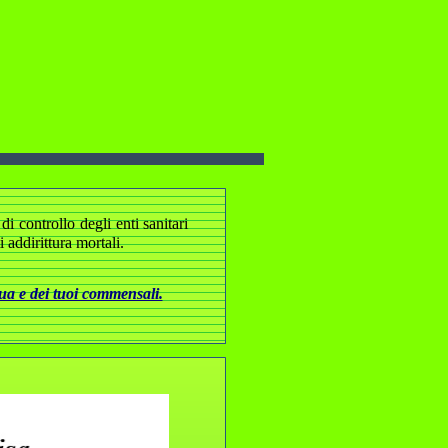
i controllo degli enti sanitari
addirittura mortali.
tua e dei tuoi commensali.