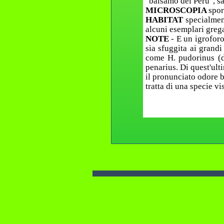
"balsamo del Perù", s
MICROSCOPIA
spor
HABITAT
specialmen
alcuni esemplari grega
NOTE
- E un igrofor
sia sfuggita ai grandi
come H. pudorinus (
penarius. Di quest'ulti
il pronunciato odore b
tratta di una specie vi