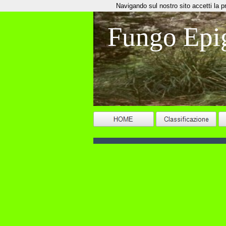
Navigando sul nostro sito accetti la priv
Fungo Epi