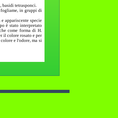
, basidi tetrasponci.
 fogliame, in gruppi di
a e appariscente specie
po è stato interpretato
nche come forma di H.
r il colore rosato e per
colore e l'odore, ma si