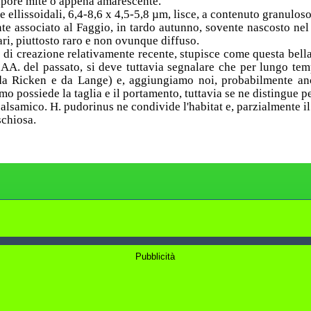
apore mite o appena amarescente.
e ellissoidali, 6,4-8,6 x 4,5-5,8 µm, lisce, a contenuto granuloso
te associato al Faggio, in tardo autunno, sovente nascosto nel
ri, piuttosto raro e non ovunque diffuso.
o di creazione relativamente recente, stupisce come questa bell
 AA. del passato, si deve tuttavia segnalare che per lungo tem
da Ricken e da Lange) e, aggiungiamo noi, probabilmente a
mo possiede la taglia e il portamento, tuttavia se ne distingue pe
alsamico. H. pudorinus ne condivide l'habitat e, parzialmente il 
schiosa.
Pubblicità