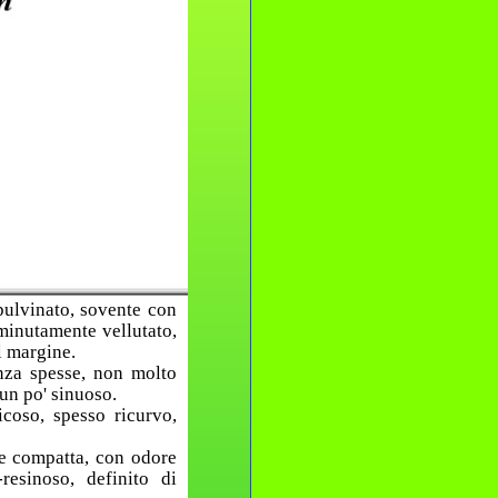
pulvinato, sovente con
minutamente vellutato,
l margine.
anza spesse, non molto
 un po' sinuoso.
icoso, spesso ricurvo,
 e compatta, con odore
-resinoso, definito di