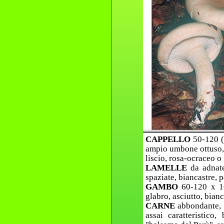
CAPPELLO
50-120 (
ampio umbone ottuso, 
liscio, rosa-ocraceo o 
LAMELLE
da adnate
spaziate, biancastre, p
GAMBO
60-120 x 10
glabro, asciutto, bianc
CARNE
abbondante, 
assai caratteristico,