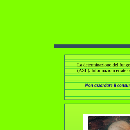
La determinazione del fungo e
(ASL). Informazioni errate o
Non azzardare il consumo