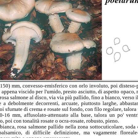
150) mm, convesso-emisferico con orlo involuto, poi disteso-
appena viscido per l'umido, presto asciutto, di aspetto opaco, 
rosa salmone al disco, via via più pallido, fino a bianco, verso i
 a debolmente decorrenti, arcuate, piuttosto larghe, abbast
oi sfumate di crema e rosate sul fondo, con filo regolare, talora
-16 mm, affusolato-attenuato alla base, talora un po' ventr
o, poi con tonalità rosate o ocra-rosate, robusto, pieno.
bianca, rosa salmone pallido nella zona sottocuticolare, soda
 balsamico, di difficile definizione, ma vagamente floreale