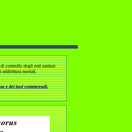
i controllo degli enti sanitari
addirittura mortali.
tua e dei tuoi commensali.