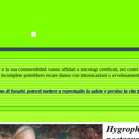
 la sua commestibilità vanno affidati a micologi certificati, nei centri d
 incomplete potrebbero recare danno con intossicazioni o avvelenamenti 
 di funghi, potresti mettere a repentaglio la salute e persino la vita 