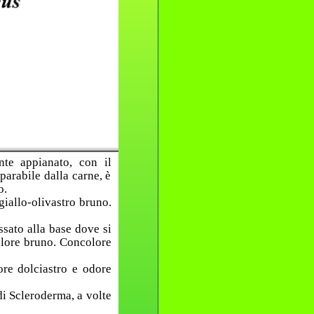
nte appianato, con il
arabile dalla carne, è
o.
giallo-olivastro bruno.
ssato alla base dove si
colore bruno. Concolore
ore dolciastro e odore
di Scleroderma, a volte