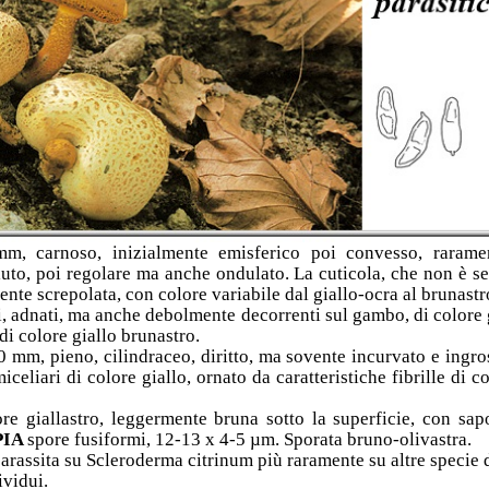
m, carnoso, inizialmente emisferico poi convesso, rarame
uto, poi regolare ma anche ondulato. La cuticola, che non è sep
vente screpolata, con colore variabile dal giallo-ocra al brunastr
ti, adnati, ma anche debolmente decorrenti sul gambo, di colore 
di colore giallo brunastro.
 mm, pieno, cilindraceo, diritto, ma sovente incurvato e ingro
iceliari di colore giallo, ornato da caratteristiche fibrille di 
ore giallastro, leggermente bruna sotto la superficie, con sap
PIA
spore fusiformi, 12-13 x 4-5 µm. Sporata bruno-olivastra.
arassita su Scleroderma citrinum più raramente su altre specie 
ividui.