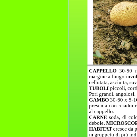
CAPPELLO
30-50 m
margine a lungo invol
cellutata, asciutta, so
TUBOLI
piccoli, cor
Pori grandi. angolosi, 
GAMBO
30-60 x 5-10
presenta con residui m
al cappello.
CARNE
soda, di col
debole.
MICROSCO
HABITAT
cresce da p
in gruppetti di più ind