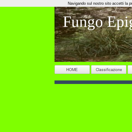
Navigando sul nostro sito accetti la priv
Fungo Epi