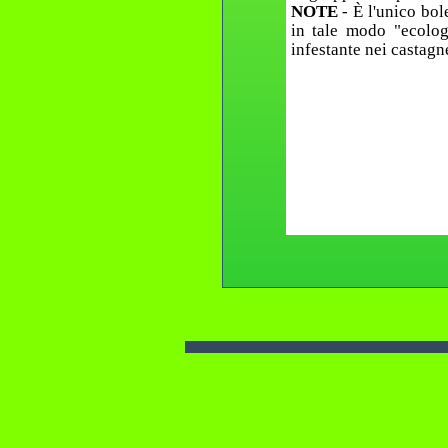
NOTE
- È l'unico bol
in tale modo "ecolog
infestante nei castagne