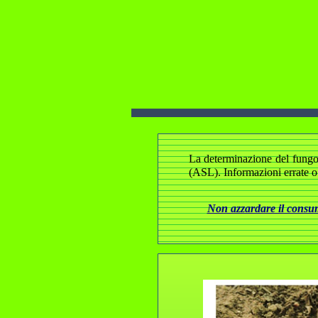
La determinazione del fungo e
(ASL). Informazioni errate o
Non azzardare il consumo