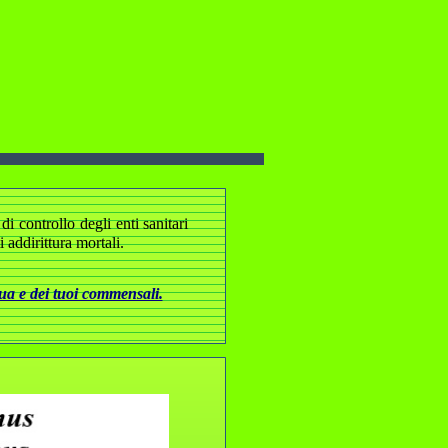
i controllo degli enti sanitari
addirittura mortali.
tua e dei tuoi commensali.