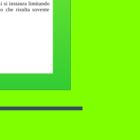
i si instaura limitando
o che risulta sovente