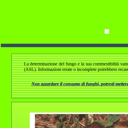
La determinazione del fungo e la sua commestibilità vanno a
(ASL). Informazioni errate o incomplete potrebbero recare
Non azzardare il consumo di funghi, potresti mettere 