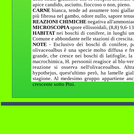
apice candido, asciutto, fioccoso o non, pieno.
CARNE
bianca, tende ad assumere toni giallast
più fibrosa nel gambo, odore nullo, sapore tenue
REAZIONI CHIMICHE
negativa all'ammoniac
MICROSCOPIA
spore ellissoidali, (8,8) 9,6-13
HABITAT
nei boschi di conifere, in luoghi u
Comune e abbondante nelle stazioni di crescita.
NOTE
- Esclusivo dei boschi di conifere, p
olivaceoalbus è una specie molto diffusa e fre
grande, che cresce nei boschi di latifoglie, l
macrochimica, H. persoonii reagisce al blu-ver
reazione si osserva nell'olivaceoalbus. Al
hypothejus, quest'ultimo però, ha lamelle gial
stagione. Al medesimo gruppo appartiene anc
crescente sotto Pini.