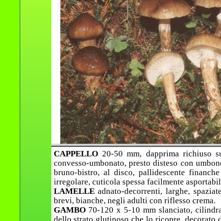
CAPPELLO
20-50 mm, dapprima richiuso su
convesso-umbonato, presto disteso con umbone o
bruno-bistro, al disco, pallidescente finanche
irregolare, cuticola spessa facilmente asportabil
LAMELLE
adnato-decorrenti, larghe, spaziat
brevi, bianche, negli adulti con riflesso crema.
GAMBO
70-120 x 5-10 mm slanciato, cilindrac
dello strato glutinoso che lo ricopre, decorato