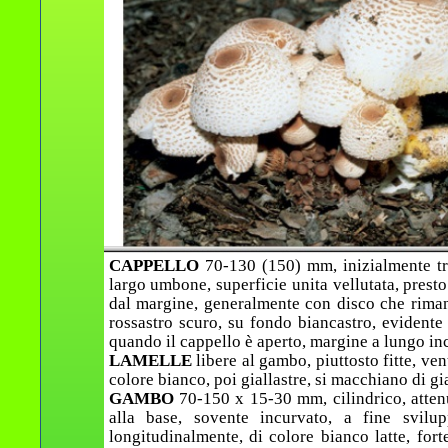
CAPPELLO
70-130 (150) mm, inizialmente tr
largo umbone, superficie unita vellutata, prest
dal margine, generalmente con disco che rimane
rossastro scuro, su fondo biancastro, evident
quando il cappello è aperto, margine a lungo incu
LAMELLE
libere al gambo, piuttosto fitte, ve
colore bianco, poi giallastre, si macchiano di gia
GAMBO
70-150 x 15-30 mm, cilindrico, atten
alla base, sovente incurvato, a fine svilup
longitudinalmente, di colore bianco latte, fort