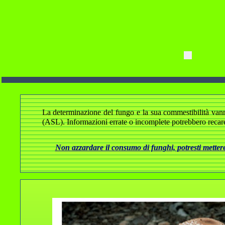
La determinazione del fungo e la sua commestibilità vanno a
(ASL). Informazioni errate o incomplete potrebbero recare
Non azzardare il consumo di funghi, potresti mettere 