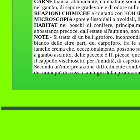
CARNE
bianca, abbondante, compatta e soda al
nel gambo, di sapore gradevole e di odore nullo
REAZIONI CHIMICHE
a contatto con KOH si 
MICROSCOPIA
spore ellissoidali o ovoidali, l
HABITAT
nei boschi di conifere, principal
abbastanza precoce, dall'estate all'autunno, non
NOTE
- Si tratta di un bell'igroforo, inconfondi
bianco delle altre parti del carpoforo, fra le 
lamelle crema che, eccezionalmente, possono rag
a gambo asciutto, delle peccete è H. piceae, ques
il cappello vischiosetto per l'umidità, di aspett
Secondo un'interpretazione difficilmente condiv
dei nomi più discussi e ambigui della produzion