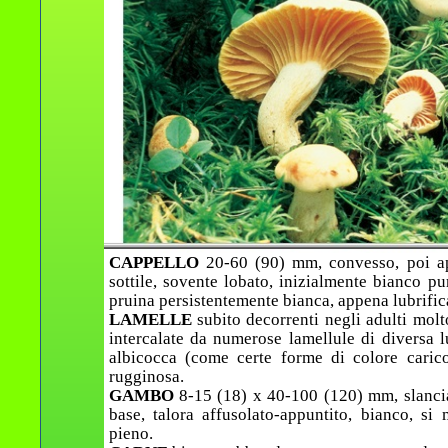
CAPPELLO
20-60 (90) mm, convesso, poi ap
sottile, sovente lobato, inizialmente bianco pu
pruina persistentemente bianca, appena lubrific
LAMELLE
subito decorrenti negli adulti molt
intercalate da numerose lamellule di diversa l
albicocca (come certe forme di colore carico 
rugginosa.
GAMBO
8-15 (18) x 40-100 (120) mm, slanciat
base, talora affusolato-appuntito, bianco, si
pieno.