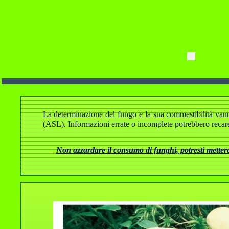
La determinazione del fungo e la sua commestibilità vanno a
(ASL). Informazioni errate o incomplete potrebbero recare
Non azzardare il consumo di funghi, potresti mettere 