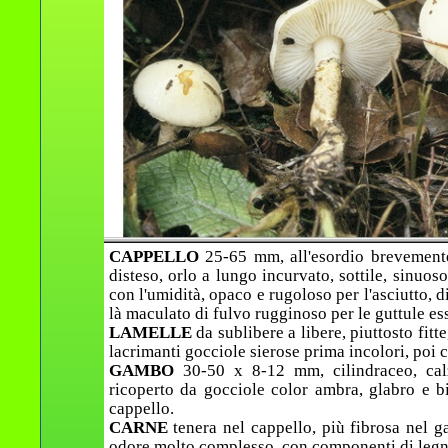
CAPPELLO
25-65 mm, all'esordio brevemente
disteso, orlo a lungo incurvato, sottile, sinuos
con l'umidità, opaco e rugoloso per l'asciutto, 
là maculato di fulvo rugginoso per le guttule es
LAMELLE
da sublibere a libere, piuttosto fitt
lacrimanti gocciole sierose prima incolori, poi 
GAMBO
30-50 x 8-12 mm, cilindraceo, cal
ricoperto da gocciole color ambra, glabro e 
cappello.
CARNE
tenera nel cappello, più fibrosa nel g
odore molto complesso, con componenti di legno