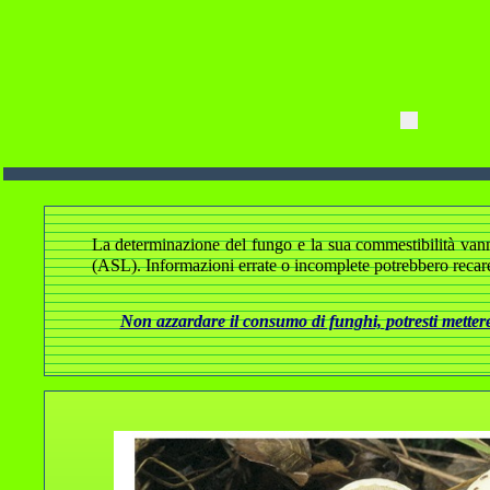
La determinazione del fungo e la sua commestibilità vanno a
(ASL). Informazioni errate o incomplete potrebbero recare
Non azzardare il consumo di funghi, potresti mettere 