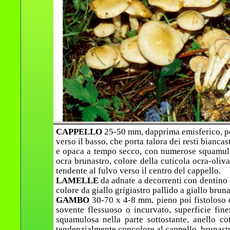
CAPPELLO
25-50 mm, dapprima emisferico, po
verso il basso, che porta talora dei resti bianca
e opaca a tempo secco, con numerose squamule 
ocra brunastro, colore della cuticola ocra-oliva
tendente al fulvo verso il centro del cappello.
LAMELLE
da adnate a decorrenti con dentino 
colore da giallo grigiastro pallido a giallo bruna
GAMBO
30-70 x 4-8 mm, pieno poi fistoloso e
sovente flessuoso o incurvato, superficie finem
squamulosa nella parte sottostante, anello co
tendenzialmente concolore al cappello, brunastr