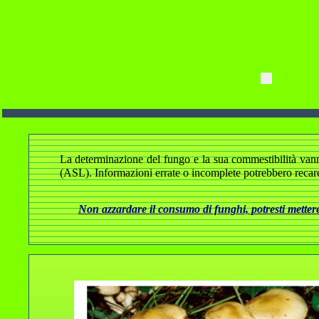
La determinazione del fungo e la sua commestibilità vanno a
(ASL). Informazioni errate o incomplete potrebbero recare
Non azzardare il consumo di funghi, potresti mettere 