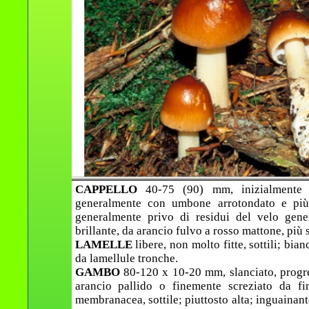
CAPPELLO
40-75 (90) mm, inizialmente p
generalmente con umbone arrotondato e più 
generalmente privo di residui del velo genera
brillante, da arancio fulvo a rosso mattone, più 
LAMELLE
libere, non molto fitte, sottili; bia
da lamellule tronche.
GAMBO
80-120 x 10-20 mm, slanciato, progre
arancio pallido o finemente screziato da fi
membranacea, sottile; piuttosto alta; inguainante