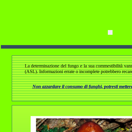
La determinazione del fungo e la sua commestibilità vanno a
(ASL). Informazioni errate o incomplete potrebbero recare
Non azzardare il consumo di funghi, potresti mettere 