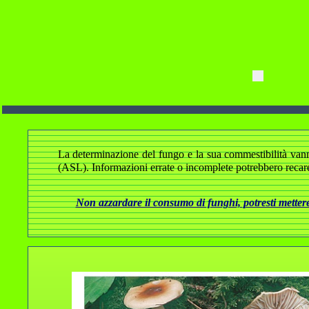
La determinazione del fungo e la sua commestibilità vanno a
(ASL). Informazioni errate o incomplete potrebbero recare
Non azzardare il consumo di funghi, potresti mettere 