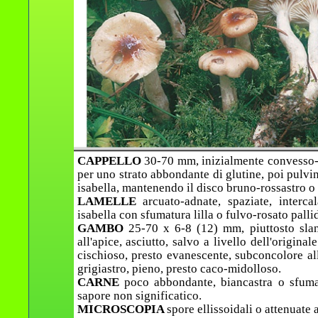
CAPPELLO
30-70 mm, inizialmente convesso-
per uno strato abbondante di glutine, poi pulv
isabella, mantenendo il disco bruno-rossastro o 
LAMELLE
arcuato-adnate, spaziate, interca
isabella con sfumatura lilla o fulvo-rosato palli
GAMBO
25-70 x 6-8 (12) mm, piuttosto slan
all'apice, asciutto, salvo a livello dell'origi
cischioso, presto evanescente, subconcolore all
grigiastro, pieno, presto caco-midolloso.
CARNE
poco abbondante, biancastra o sfum
sapore non significatico.
MICROSCOPIA
spore ellissoidali o attenuate a