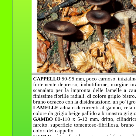
CAPPELLO
50-95 mm, poco carnoso, inizialme
fortemente depresso, imbutiforme, margine invo
scanalato per la impronta delle lamelle a caus
finissime fibrille radiali, di colore grigio bistr
bruno ocraceo con la disidratazione, un po' igro
LAMELLE
adnato-decorrenti al gambo, relati
colore da grigio beige pallido a brunastro grigi
GAMBO
80-110 x 5-12 mm, dritto, cilindric
farcito, superficie tomentoso-fibrillosa, bruno
colori del cappello.