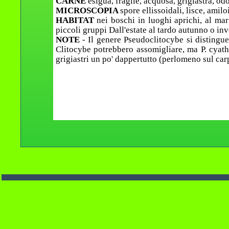
CARNE
esigua, fragile, acquosa, grigiastra, od
MICROSCOPIA
spore ellissoidali, lisce, amil
HABITAT
nei boschi in luoghi aprichi, al marg
piccoli gruppi Dall'estate al tardo autunno o inv
NOTE
- Il genere Pseudoclitocybe si distingu
Clitocybe potrebbero assomigliare, ma P. cyathi
grigiastri un po' dappertutto (perlomeno sul car