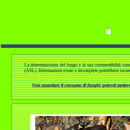
La determinazione del fungo e la sua commestibilità vanno a
(ASL). Informazioni errate o incomplete potrebbero recare
Non azzardare il consumo di funghi, potresti mettere 