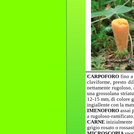
CARPOFORO
fino a
claviforme, presto di
nettamente rugoloso, 
una grossolana striatu
12-15 mm, di colore gi
ingiallente con la matu
IMENOFORO
assai 
a rugoloso-ramificato
CARNE
inizialmente
grigio rosato o rossas
MICROSCOPIA
spor