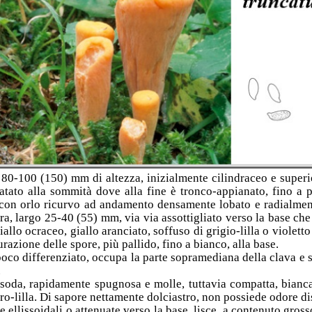
 80-100 (150) mm di altezza, inizialmente cilindraceo e super
latato alla sommità dove alla fine è tronco-appianato, fino a
con orlo ricurvo ad andamento densamente lobato e radialmen
ra, largo 25-40 (55) mm, via via assottigliato verso la base ch
allo ocraceo, giallo aranciato, soffuso di grigio-lilla o violett
razione delle spore, più pallido, fino a bianco, alla base.
poco differenziato, occupa la parte sopramediana della clava e 
.
 soda, rapidamente spugnosa e molle, tuttavia compatta, bianca
tro-lilla. Di sapore nettamente dolciastro, non possiede odore di
e ellissoidali o attenuate verso la base, lisce, a contenuto gro