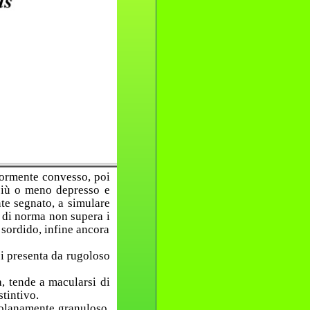
iormente convesso, poi
 più o meno depresso e
te segnato, a simulare
e di norma non supera i
o sordido, infine ancora
si presenta da rugoloso
, tende a macularsi di
stintivo.
ssolanamente granuloso,