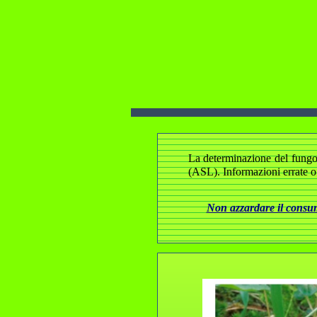
La determinazione del fungo e
(ASL). Informazioni errate o
Non azzardare il consumo