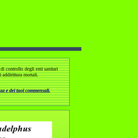
i controllo degli enti sanitari
addirittura mortali.
tua e dei tuoi commensali.