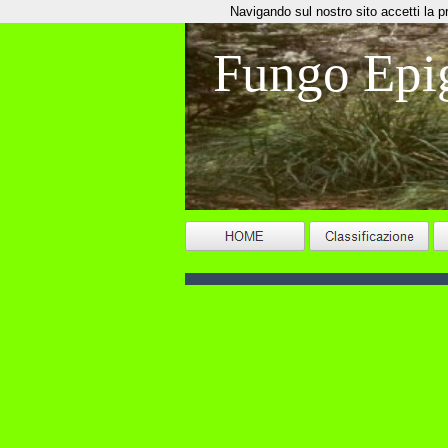
Navigando sul nostro sito accetti la priv
Fungo Epi