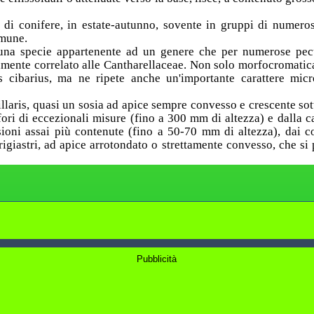
 di conifere, in estate-autunno, sovente in gruppi di numeros
omune.
i una specie appartenente ad un genere che per numerose pecu
amente correlato alle Cantharellaceae. Non solo morfocromatic
us cibarius, ma ne ripete anche un'importante carattere micr
tillaris, quasi un sosia ad apice sempre convesso e crescente sot
fori di eccezionali misure (fino a 300 mm di altezza) e dalla c
ioni assai più contenute (fino a 50-70 mm di altezza), dai 
rigiastri, ad apice arrotondato o strettamente convesso, che si
Pubblicità