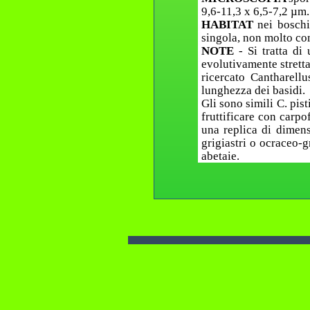
9,6-11,3 x 6,5-7,2 µm.
HABITAT
nei boschi
singola, non molto c
NOTE
- Si tratta d
evolutivamente strett
ricercato Cantharell
lunghezza dei basidi.
Gli sono simili C. pis
fruttificare con carpo
una replica di dimens
grigiastri o ocraceo-g
abetaie.