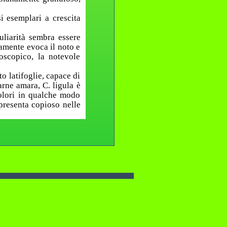
i esemplari a crescita
liarità sembra essere
amente evoca il noto e
oscopico, la notevole
to latifoglie, capace di
arne amara, C. ligula è
colori in qualche modo
 presenta copioso nelle