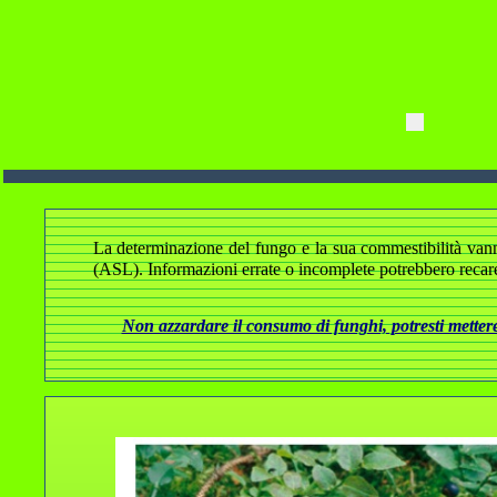
La determinazione del fungo e la sua commestibilità vanno a
(ASL). Informazioni errate o incomplete potrebbero recare
Non azzardare il consumo di funghi, potresti mettere 