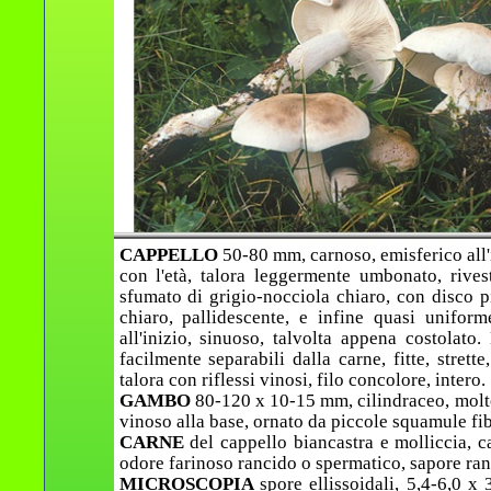
CAPPELLO
50-80 mm, carnoso, emisferico all'
con l'età, talora leggermente umbonato, rive
sfumato di grigio-nocciola chiaro, con disco p
chiaro, pallidescente, e infine quasi unifo
all'inizio, sinuoso, talvolta appena costolat
facilmente separabili dalla carne, fitte, strett
talora con riflessi vinosi, filo concolore, intero.
GAMBO
80-120 x 10-15 mm, cilindraceo, molto
vinoso alla base, ornato da piccole squamule fi
CARNE
del cappello biancastra e molliccia, c
odore farinoso rancido o spermatico, sapore ran
MICROSCOPIA
spore ellissoidali, 5,4-6,0 x