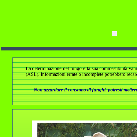
La determinazione del fungo e la sua commestibilità vanno a
(ASL). Informazioni errate o incomplete potrebbero recare
Non azzardare il consumo di funghi, potresti mettere 