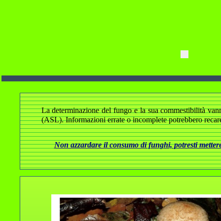
La determinazione del fungo e la sua commestibilità vanno a
(ASL). Informazioni errate o incomplete potrebbero recare
Non azzardare il consumo di funghi, potresti mettere 