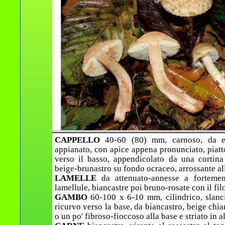
CAPPELLO
40-60 (80) mm, carnoso, da e
appianato, con apice appena pronunciato, piatt
verso il basso, appendicolato da una cortina 
beige-brunastro su fondo ocraceo, arrossante all
LAMELLE
da attenuato-annesse a fortement
lamellule, biancastre poi bruno-rosate con il filo
GAMBO
60-100 x 6-10 mm, cilindrico, slanci
ricurvo verso la base, da biancastro, beige chia
o un po' fibroso-fioccoso alla base e striato in al