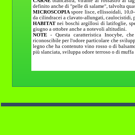
CARNE
biancastra, virante al rossastro al ta
definito anche di "pelle di salame", talvolta qu
MICROSCOPIA
spore lisce, ellissoidali, 10,0
da cilindracei a clavato-allungati, caulocistidi, p
HABITAT
nei boschi argillosi di latifoglie, 
giugno a ottobre anche a notevoli altitudini.
NOTE
- Questa caratteristica Inocybe, c
riconoscibile per l'odore particolare che svilupp
legno che ha contenuto vino rosso o di balsamo 
più slanciata, sviluppa odore terroso o di muffa 