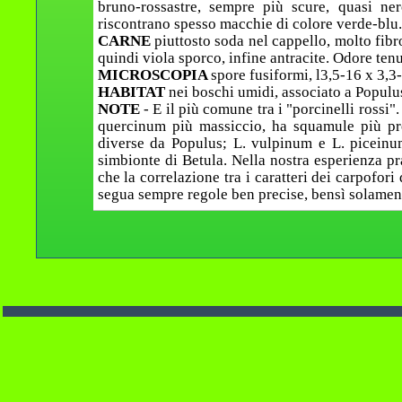
bruno-rossastre, sempre più scure, quasi ne
riscontrano spesso macchie di colore verde-blu.
CARNE
piuttosto soda nel cappello, molto fibr
quindi viola sporco, infine antracite. Odore tenu
MICROSCOPIA
spore fusiformi, l3,5-16 x 3,3
HABITAT
nei boschi umidi, associato a Populus
NOTE
- E il più comune tra i "porcinelli rossi"
quercinum più massiccio, ha squamule più prec
diverse da Populus; L. vulpinum e L. piceinum
simbionte di Betula. Nella nostra esperienza pr
che la correlazione tra i caratteri dei carpofori 
segua sempre regole ben precise, bensì solament