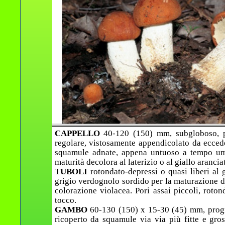
CAPPELLO
40-120 (150) mm, subgloboso, po
regolare, vistosamente appendicolato da ecceden
squamule adnate, appena untuoso a tempo umi
maturità decolora al laterizio o al giallo aranciat
TUBOLI
rotondato-depressi o quasi liberi al 
grigio verdognolo sordido per la maturazione de
colorazione violacea. Pori assai piccoli, roton
tocco.
GAMBO
60-130 (150) x 15-30 (45) mm, progre
ricoperto da squamule via via più fitte e gro