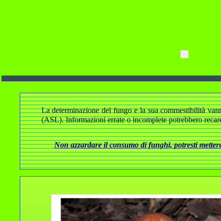
La determinazione del fungo e la sua commestibilità vanno a
(ASL). Informazioni errate o incomplete potrebbero recare
Non azzardare il consumo di funghi, potresti mettere 