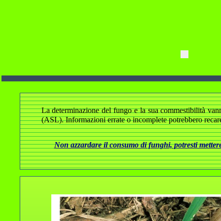
La determinazione del fungo e la sua commestibilità vanno a
(ASL). Informazioni errate o incomplete potrebbero recare
Non azzardare il consumo di funghi, potresti mettere 