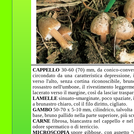
CAPPELLO
30-60 (70) mm, da conico-conve
circondato da una caratteristica depressione,
verso l'alto, senza cortina riconoscibile, bru
rossastro nell'umbone, il rivestimento leggermen
lacerato verso il margine, così da lasciar traspar
LAMELLE
sinuato-smarginate, poco spaziate, i
a brunastro chiaro, col il filo diritto, cigliato.
GAMBO
50-70 x 5-10 mm, cilindrico, talvolta
base, bruno pallido nella parte superiore, più s
CARNE
fibrosa, biancastra nel cappello e n
odore spermatico o di terriccio.
MICROSCOPIA
spore gibbose, con aspetto "s