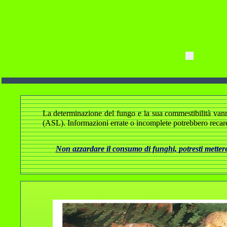
La determinazione del fungo e la sua commestibilità vanno a
(ASL). Informazioni errate o incomplete potrebbero recare
Non azzardare il consumo di funghi, potresti mettere 