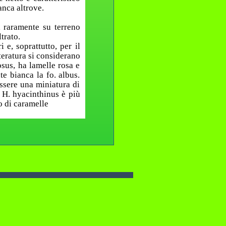
anca altrove.
, raramente su terreno
trato.
 e, soprattutto, per il
teratura si considerano
osus, ha lamelle rosa e
te bianca la fo. albus.
ssere una miniatura di
 H. hyacinthinus è più
o di caramelle