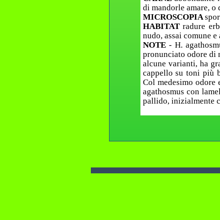
di mandorle amare, o d
MICROSCOPIA
spor
HABITAT
radure erb
nudo, assai comune e a
NOTE
- H. agathosmu
pronunciato odore di m
alcune varianti, ha gr
cappello su toni più b
Col medesimo odore e 
agathosmus con lamell
pallido, inizialmente 