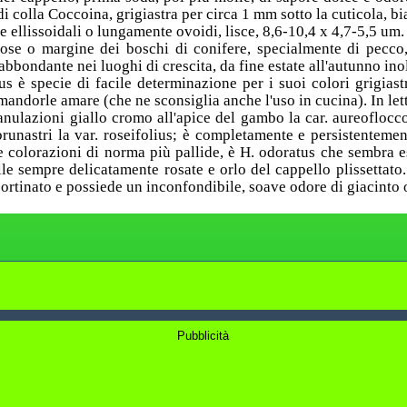
i colla Coccoina, grigiastra per circa 1 mm sotto la cuticola, bi
e ellissoidali o lungamente ovoidi, lisce, 8,6-10,4 x 4,7-5,5 um.
ose o margine dei boschi di conifere, specialmente di pecco
bbondante nei luoghi di crescita, da fine estate all'autunno inol
s è specie di facile determinazione per i suoi colori grigiastri
andorle amare (che ne sconsiglia anche l'uso in cucina). In let
anulazioni giallo cromo all'apice del gambo la car. aureoflocc
runastri la var. roseifolius; è completamente e persistentemen
colorazioni di norma più pallide, è H. odoratus che sembra e
e sempre delicatamente rosate e orlo del cappello plissettato.
cortinato e possiede un inconfondibile, soave odore di giacinto 
Pubblicità