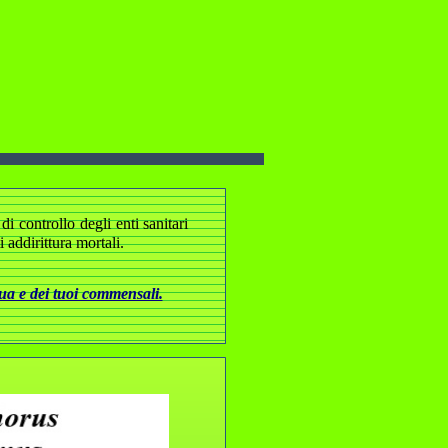
i controllo degli enti sanitari
addirittura mortali.
tua e dei tuoi commensali.