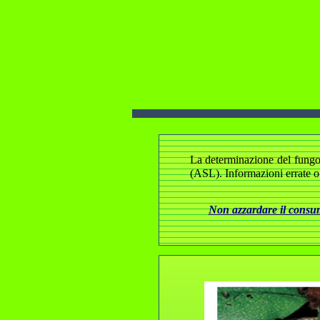
La determinazione del fungo e
(ASL). Informazioni errate o
Non azzardare il consumo