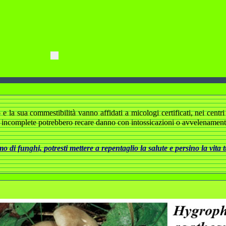
 la sua commestibilità vanno affidati a micologi certificati, nei centri d
 incomplete potrebbero recare danno con intossicazioni o avvelenamenti 
 di funghi, potresti mettere a repentaglio la salute e persino la vita 