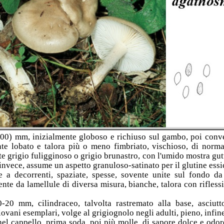
00) mm, inizialmente globoso e richiuso sul gambo, poi conve
te lobato e talora più o meno fimbriato, vischioso, di norma
e grigio fuligginoso o grigio brunastro, con l'umido mostra gut
, invece, assume un aspetto granuloso-satinato per il glutine essi
e a decorrenti, spaziate, spesse, sovente unite sul fondo da 
ente da lamellule di diversa misura, bianche, talora con riflessi
-20 mm, cilindraceo, talvolta rastremato alla base, asciutt
giovani esemplari, volge al grigiognolo negli adulti, pieno, infin
l cappello, prima soda, poi più molle, di sapore dolce e odore