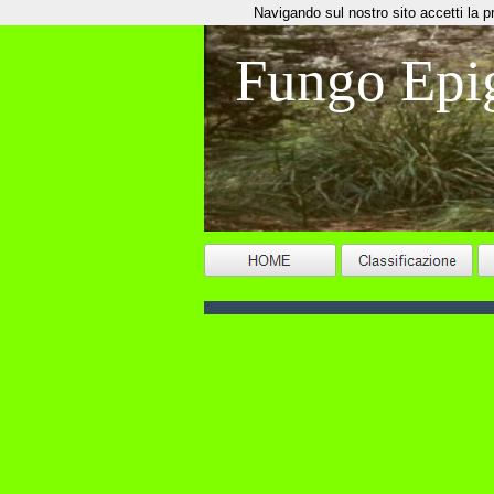
Navigando sul nostro sito accetti la priv
Fungo Epi