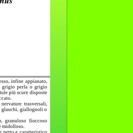
sso, infine appianato,
 grigio perla o grigio
tule più scure disposte
ccato.
nervature trasversali,
 glauchi, giallognoli o
o, granuloso fioccoso
e midolloso.
 netto e caratteristico