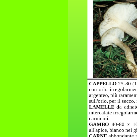
CAPPELLO
25-80 (1
con orlo irregolarmen
argenteo, più rarament
sull'orlo, per il secco
LAMELLE
da adnat
intercalate irregolarm
carnicini.
GAMBO
40-80 x 10
all'apice, bianco nei 
CARNE
abbondante ne