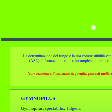
La determinazione del fungo e la sua commestibilità vanno a
(ASL). Informazioni errate o incomplete potrebbero r
Non azzardare il consumo di funghi, potresti mettere 
GYMNOPILUS
Gymnopilus:
spectabilis
,
fulgens
.