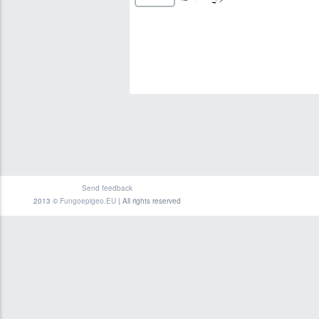
Send feedback
2013 ©
Fungoepigeo.EU
| All rights reserved