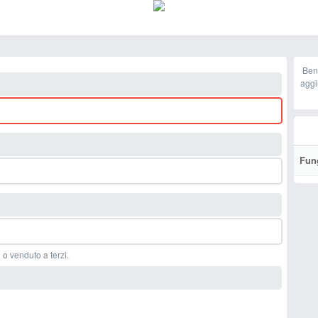
Ben
aggi
Fun
 o venduto a terzi.