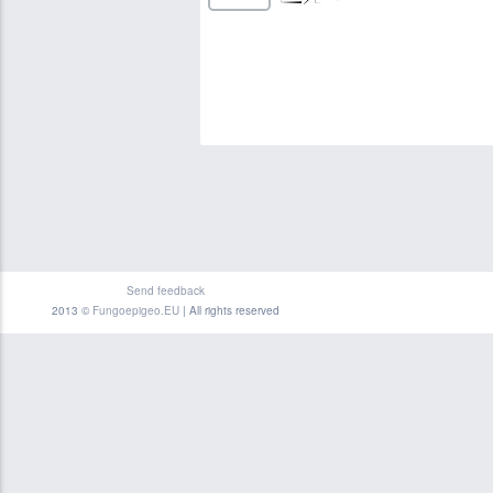
Send feedback
2013 ©
Fungoepigeo.EU
| All rights reserved