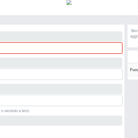
Ben
aggi
Fun
 o venduto a terzi.