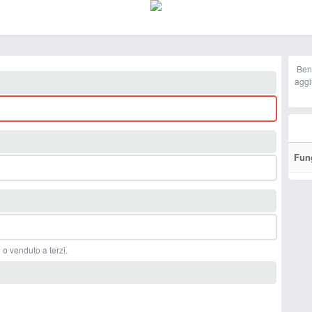
Ben
aggi
Fun
 o venduto a terzi.