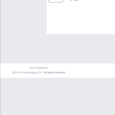
Send feedback
2013 ©
Fungoepigeo.EU
| All rights reserved