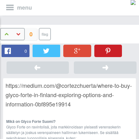
menu
0
0
https://medium.com/@cortezchuerta/where-to-buy-
glyco-forte-in-finland-exploring-options-and-
information-0bf895e19914
Mikä on Glyco Forte Suomi?
Glyco Forte on ravintolisä, jota markkinoidaan yleisesti verensokerin
säätelyn ja joskus verenpaineen hallinnan tukemiseen. Se sisältää
sekoituksen luonnollisia ainesosia, kuten: