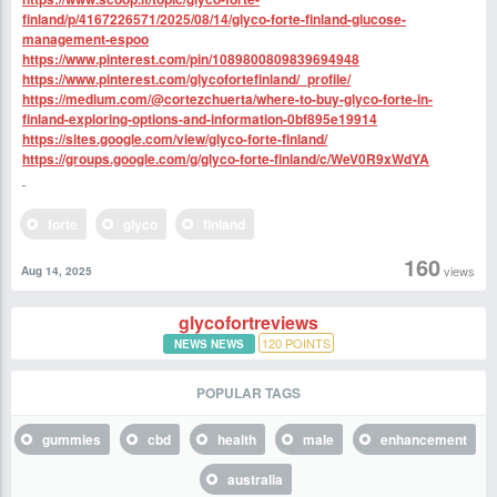
finland/p/4167226571/2025/08/14/glyco-forte-finland-glucose-
management-espoo
https://www.pinterest.com/pin/1089800809839694948
https://www.pinterest.com/glycofortefinland/_profile/
https://medium.com/@cortezchuerta/where-to-buy-glyco-forte-in-
finland-exploring-options-and-information-0bf895e19914
https://sites.google.com/view/glyco-forte-finland/
https://groups.google.com/g/glyco-forte-finland/c/WeV0R9xWdYA
forte
glyco
finland
160
views
Aug 14, 2025
glycofortreviews
120
POINTS
NEWS NEWS
POPULAR TAGS
gummies
cbd
health
male
enhancement
australia