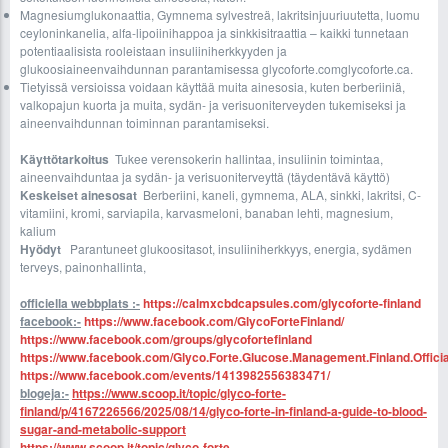
Magnesiumglukonaattia, Gymnema sylvestreä, lakritsinjuuriuutetta, luomu
ceyloninkanelia, alfa-lipoiinihappoa ja sinkkisitraattia – kaikki tunnetaan
potentiaalisista rooleistaan insuliiniherkkyyden ja
glukoosiaineenvaihdunnan parantamisessa glycoforte.comglycoforte.ca.
Tietyissä versioissa voidaan käyttää muita ainesosia, kuten berberiiniä,
valkopajun kuorta ja muita, sydän- ja verisuoniterveyden tukemiseksi ja
aineenvaihdunnan toiminnan parantamiseksi.
Käyttötarkoitus
Tukee verensokerin hallintaa, insuliinin toimintaa,
aineenvaihduntaa ja sydän- ja verisuoniterveyttä (täydentävä käyttö)
Keskeiset ainesosat
Berberiini, kaneli, gymnema, ALA, sinkki, lakritsi, C-
vitamiini, kromi, sarviapila, karvasmeloni, banaban lehti, magnesium,
kalium
Hyödyt
Parantuneet glukoositasot, insuliiniherkkyys, energia, sydämen
terveys, painonhallinta,
officiella webbplats :-
https://calmxcbdcapsules.com/glycoforte-finland
facebook:-
https://www.facebook.com/GlycoForteFinland/
https://www.facebook.com/groups/glycofortefinland
https://www.facebook.com/Glyco.Forte.Glucose.Management.Finland.Officia
https://www.facebook.com/events/1413982556383471/
blogeja:-
https://www.scoop.it/topic/glyco-forte-
finland/p/4167226566/2025/08/14/glyco-forte-in-finland-a-guide-to-blood-
sugar-and-metabolic-support
https://www.scoop.it/topic/glyco-forte-