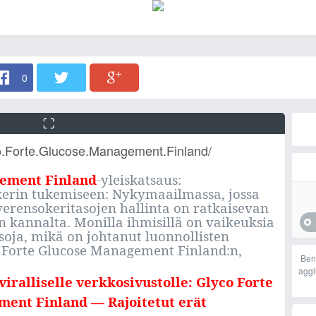
0
o.Forte.Glucose.Management.Finland/
gement Finland
-yleiskatsaus:
erin tukemiseen: Nykymaailmassa, jossa
verensokeritasojen hallinta on ratkaisevan
n kannalta. Monilla ihmisillä on vaikeuksia
asoja, mikä on johtanut luonnollisten
o Forte Glucose Management Finland:n,
Ben
aggi
viralliselle verkkosivustolle: Glyco Forte
ent Finland — Rajoitetut erät