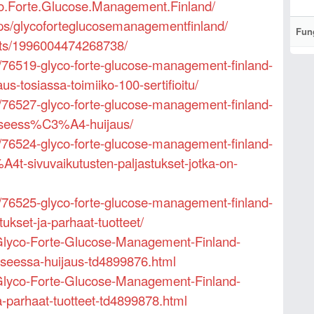
o.Forte.Glucose.Management.Finland/
ps/glycoforteglucosemanagementfinland/
Fun
nts/1996004474268738/
ic/76519-glyco-forte-glucose-management-finland-
us-tosiassa-toimiiko-100-sertifioitu/
ic/76527-glyco-forte-glucose-management-finland-
-kyseess%C3%A4-huijaus/
ic/76524-glyco-forte-glucose-management-finland-
sivuvaikutusten-paljastukset-jotka-on-
ic/76525-glyco-forte-glucose-management-finland-
kset-ja-parhaat-tuotteet/
m/Glyco-Forte-Glucose-Management-Finland-
kyseessa-huijaus-td4899876.html
m/Glyco-Forte-Glucose-Management-Finland-
a-parhaat-tuotteet-td4899878.html