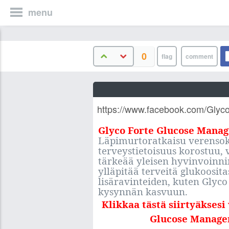
menu
0
https://www.facebook.com/Glyc
Glyco Forte Glucose Mana
Läpimurtoratkaisu verensok
terveystietoisuus korostuu, 
tärkeää yleisen hyvinvoinni
ylläpitää terveitä glukoosit
lisäravinteiden, kuten Glyc
kysynnän kasvuun.
Klikkaa tästä siirtyäksesi 
Glucose Managem