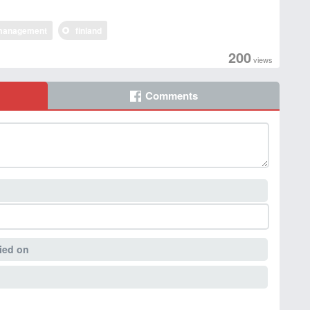
management
finland
200
views
Comments
ied on