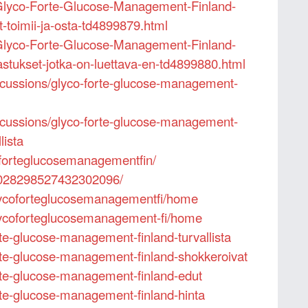
m/Glyco-Forte-Glucose-Management-Finland-
t-toimii-ja-osta-td4899879.html
m/Glyco-Forte-Glucose-Management-Finland-
jastukset-jotka-on-luettava-en-td4899880.html
scussions/glyco-forte-glucose-management-
scussions/glyco-forte-glucose-management-
lista
oforteglucosemanagementfin/
/1028298527432302096/
glycoforteglucosemanagementfi/home
glycoforteglucosemanagement-fi/home
orte-glucose-management-finland-turvallista
forte-glucose-management-finland-shokkeroivat
forte-glucose-management-finland-edut
forte-glucose-management-finland-hinta