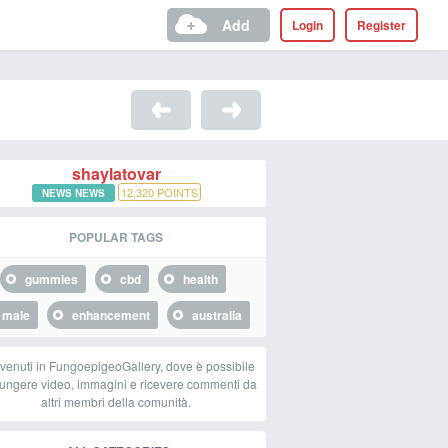
Add
Login
Register
shaylatovar
12,320
POINTS
NEWS NEWS
POPULAR TAGS
gummies
cbd
health
male
enhancement
australia
venuti in FungoepigeoGallery, dove è possibile
ungere video, immagini e ricevere commenti da
altri membri della comunità.